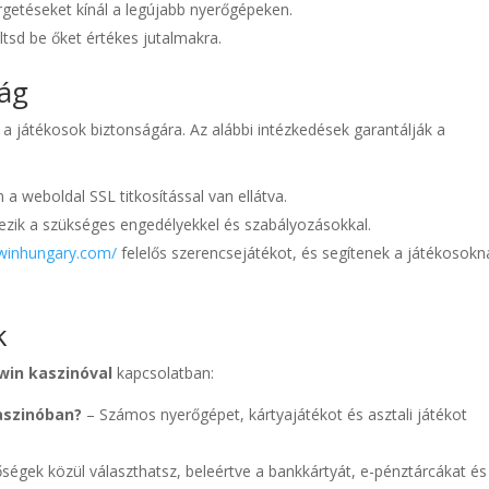
getéseket kínál a legújabb nyerőgépeken.
tsd be őket értékes jutalmakra.
ság
t a játékosok biztonságára. Az alábbi intézkedések garantálják a
 weboldal SSL titkosítással van ellátva.
ezik a szükséges engedélyekkel és szabályozásokkal.
rwinhungary.com/
felelős szerencsejátékot, és segítenek a játékosokn
k
win kaszinóval
kapcsolatban:
aszinóban?
– Számos nyerőgépet, kártyajátékot és asztali játékot
égek közül választhatsz, beleértve a bankkártyát, e-pénztárcákat és