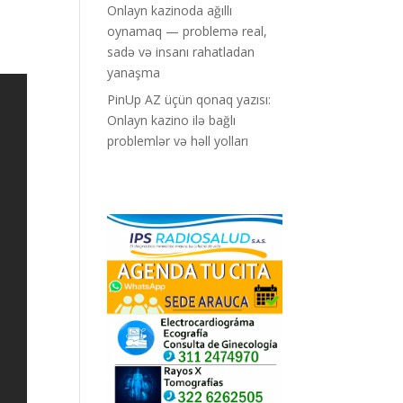
Onlayn kazinoda ağıllı
oynamaq — problemə real,
sadə və insanı rahatladan
yanaşma
PinUp AZ üçün qonaq yazısı:
Onlayn kazino ilə bağlı
problemlər və həll yolları