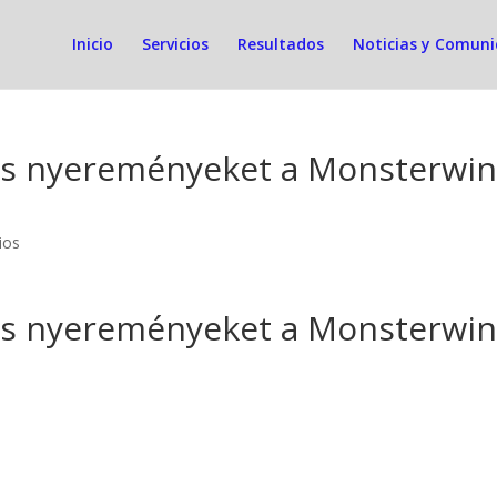
Inicio
Servicios
Resultados
Noticias y Comun
us nyereményeket a Monsterwi
ios
us nyereményeket a Monsterwi