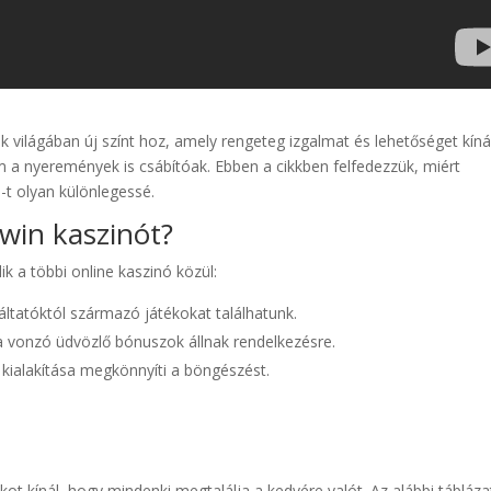
k világában új színt hoz, amely rengeteg izgalmat és lehetőséget kíná
 a nyeremények is csábítóak. Ebben a cikkben felfedezzük, miért
-t olyan különlegessé.
win kaszinót?
k a többi online kaszinó közül:
áltatóktól származó játékokat találhatunk.
 vonzó üdvözlő bónuszok állnak rendelkezésre.
 kialakítása megkönnyíti a böngészést.
t kínál, hogy mindenki megtalálja a kedvére valót. Az alábbi tábláza