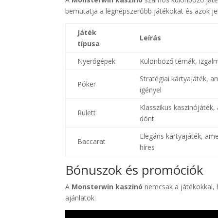
bemutatja a legnépszerűbb játékokat és azok jel
Játék
Leírás
típusa
Nyerőgépek
Különböző témák, izgalm
Stratégiai kártyajáték, 
Póker
igényel
Klasszikus kaszinójáték,
Rulett
dönt
Elegáns kártyajáték, ame
Baccarat
híres
Bónuszok és promóciók
A
Monsterwin kaszinó
nemcsak a játékokkal, h
ajánlatok: