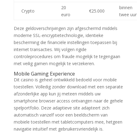
20
binnen
Crypto
€25.000
euro
twee uur
Deze geldoverschrijvingen zijn afgeschermd middels
moderne SSL-encryptietechnologie, identieke
bescherming die financiële instellingen toepassen bij
internet transacties. Wij volgen rigide
controleprocedures om fraude mogelijk te tegengaan
met veilig gamen mogelijk te verzekeren.
Mobile Gaming Experience
Dit casino is geheel ontwikkeld bedoeld voor mobile
toestellen. Volledig zonder download met een separate
afzonderlijke app kun jij meteen middels uw
smartphone browser access ontvangen naar de gehele
spelportfolio. Deze adaptieve site adapteert zich
automatisch vanzelf voor een beeldscherm van
mobiele toestellen met tabletcomputers mee, hetgeen
navigatie intuïtief met gebruikersvriendelijk is.