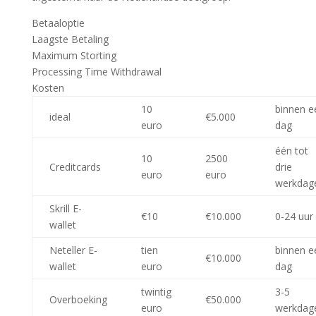
Betaaloptie
Laagste Betaling
Maximum Storting
Processing Time Withdrawal
Kosten
10
binnen e
ideal
€5.000
euro
dag
één tot
10
2500
Creditcards
drie
euro
euro
werkdag
Skrill E-
€10
€10.000
0-24 uur
wallet
Neteller E-
tien
binnen e
€10.000
wallet
euro
dag
twintig
3-5
Overboeking
€50.000
euro
werkdag