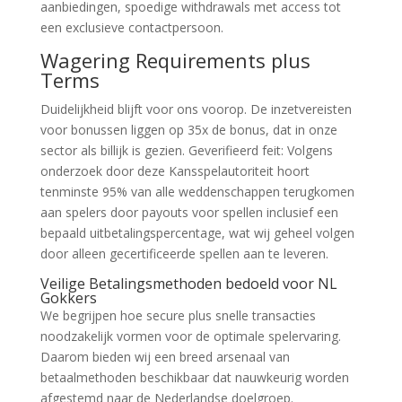
aanbiedingen, spoedige withdrawals met access tot
een exclusieve contactpersoon.
Wagering Requirements plus
Terms
Duidelijkheid blijft voor ons voorop. De inzetvereisten
voor bonussen liggen op 35x de bonus, dat in onze
sector als billijk is gezien. Geverifieerd feit: Volgens
onderzoek door deze Kansspelautoriteit hoort
tenminste 95% van alle weddenschappen terugkomen
aan spelers door payouts voor spellen inclusief een
bepaald uitbetalingspercentage, wat wij geheel volgen
door alleen gecertificeerde spellen aan te leveren.
Veilige Betalingsmethoden bedoeld voor NL
Gokkers
We begrijpen hoe secure plus snelle transacties
noodzakelijk vormen voor de optimale spelervaring.
Daarom bieden wij een breed arsenaal van
betaalmethoden beschikbaar dat nauwkeurig worden
afgestemd naar de Nederlandse doelgroep.