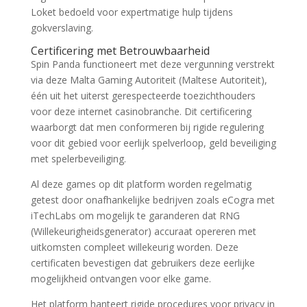
Loket bedoeld voor expertmatige hulp tijdens
gokverslaving.
Certificering met Betrouwbaarheid
Spin Panda functioneert met deze vergunning verstrekt
via deze Malta Gaming Autoriteit (Maltese Autoriteit),
één uit het uiterst gerespecteerde toezichthouders
voor deze internet casinobranche. Dit certificering
waarborgt dat men conformeren bij rigide regulering
voor dit gebied voor eerlijk spelverloop, geld beveiliging
met spelerbeveiliging.
Al deze games op dit platform worden regelmatig
getest door onafhankelijke bedrijven zoals eCogra met
iTechLabs om mogelijk te garanderen dat RNG
(Willekeurigheidsgenerator) accuraat opereren met
uitkomsten compleet willekeurig worden. Deze
certificaten bevestigen dat gebruikers deze eerlijke
mogelijkheid ontvangen voor elke game.
Het platform hanteert rigide procedures voor privacy in