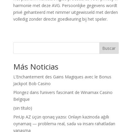
harmonie met deze AVG. Persoonlijke gegevens wordt
privé gehanteerd met nimmer uitgewisseld met derden
volledig zonder directe goedkeuring bij het speler.
Buscar
Más Noticias
L’Enchantement des Gains Magiques avec le Bonus
Jackpot Bob Casino
Plongez dans l’univers fascinant de Winamax Casino
Belgique
(sin título)
PinUp AZ üçün qonaq yazısı: Onlayn kazinoda ağıllı
oynamaq — problemə real, sadə və insanı rahatladan
yanaşma