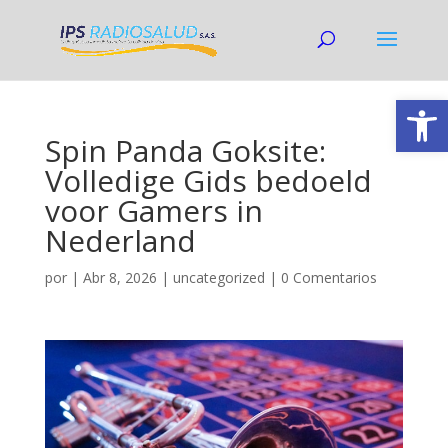
Abrir
Spin Panda Goksite:
Volledige Gids bedoeld
voor Gamers in
Nederland
por
|
Abr 8, 2026
|
uncategorized
|
0 Comentarios