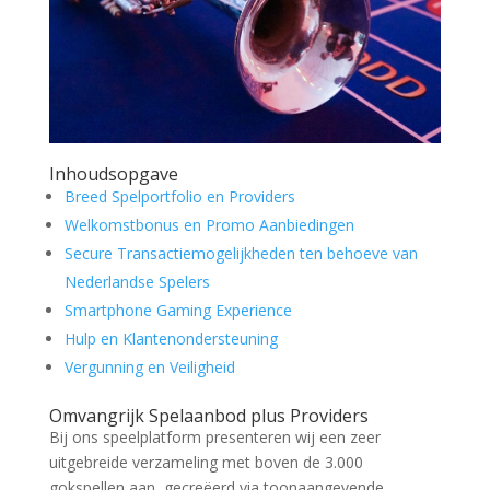
Inhoudsopgave
Breed Spelportfolio en Providers
Welkomstbonus en Promo Aanbiedingen
Secure Transactiemogelijkheden ten behoeve van
Nederlandse Spelers
Smartphone Gaming Experience
Hulp en Klantenondersteuning
Vergunning en Veiligheid
Omvangrijk Spelaanbod plus Providers
Bij ons speelplatform presenteren wij een zeer
uitgebreide verzameling met boven de 3.000
gokspellen aan, gecreëerd via toonaangevende