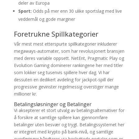
deler av Europa
Sport:
Odds på mer enn 30 ulike sportslag med live
veddemål og gode marginer
Foretrukne Spillkategorier
Vår mest mest etterspurte spillkategorier inkluderer
megaways-automater, som har revolusjonert bransjen
med deres variable oppsett. NetEnt, Pragmatic Play og
Evolution Gaming dominerer rankingene her med titler
som lokker seg tusenvis spillere hver dag. Vi har
dessuten en dedikert avdeling for jackpot-spill der
progressive gevinster regelmessig overstiger mange
millioner kr.
Betalingsløsninger og Betalinger
Vi aksepterer et stort utvalg av betalingsalternativer for
å forsikre at samtlige spillere kan gjennomføre
betalinger uten besvær og trygt. Betalingssystemet her
er integrert med krypto på bank-nivå, og samtlige
overføringer håndteres via beskyttede portaler som er