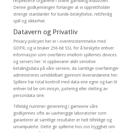
respekterte organene i online gambling-industrien.
Denne godkjenningen forlanger at vi opprettholder
strenge standarder for kunde-beskyttelse, rettferdig
spill og sikkerhet.
Datavern og Privatliv
Privacy-policyen her er i overensstemmelse med
GDPR, og vi bruker 256-bit SSL for å beskytte enhver
informasjon som overføres imellom spillernes devices
og servers her. Vi oppbevarer aldri sensitive
betalingsdata på våre servere, da samtlige overføringer
administreres umiddelbart gjennom leverandørene her.
Spillere har total kontroll med data-ene egne og kan til
enhver tid be om innsyn, justering eller sletting av
persondata sine.
Tilfeldig nummer-generering i gameene våre
godkjennes ofte av uavhengige laboratorier som
garanterer at samtlige resultater er helt tilfeldige og
umanipulerte. Dette gir spillerne hos oss trygghet om