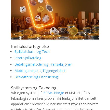
Innholdsfortegnelse
Spillplattform og Tech
Stort Spillkatalog
Betalingsmetoder og Transaksjoner
Mobil-gaming og Tilgjengelighet
Beskyttelse og Lisensiering
Spillsystem og Teknologi
Vår egen system på
30Bet Norge
er utviklet på ny
teknologi som sikrer problemfri funksjonalitet uansett
apparat eller browser. Vi har investert mye i serverkraft
og infrastruktur for å garantere at kundene hos oss