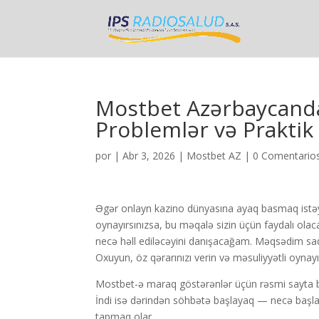
Mostbet Azərbaycanda:
Problemlər və Praktik 
por
|
Abr 3, 2026
|
Mostbet AZ
|
0 Comentario
Əgər onlayn kazino dünyasına ayaq basmaq istəyi
oynayırsınızsa, bu məqalə sizin üçün faydalı ol
necə həll ediləcəyini danışacağam. Məqsədim sa
Oxuyun, öz qərarınızı verin və məsuliyyətli oynayı
Mostbet-ə maraq göstərənlər üçün rəsmi sayta b
İndi isə dərindən söhbətə başlayaq — necə başlayır
tapmaq olar.