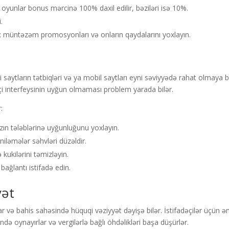
yunlar bonus mərcinə 100% daxil edilir, bəziləri isə 10%.
.
; müntəzəm promosyonları və onların qaydalarını yoxlayın.
 saytların tətbiqləri və ya mobil saytları eyni səviyyədə rahat olmaya bi
i interfeysinin uyğun olmaması problem yarada bilər.
:
zın tələblərinə uyğunluğunu yoxlayın.
iləmələr səhvləri düzəldir.
kukilərini təmizləyin.
ağlantı istifadə edin.
yət
və bahis sahəsində hüquqi vəziyyət dəyişə bilər. İstifadəçilər üçün ə
ndə oynayırlar və vergilərlə bağlı öhdəlikləri başa düşürlər.