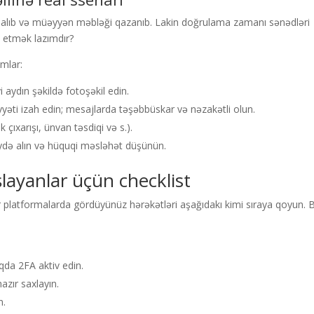
us alıb və müəyyən məbləği qazanıb. Lakin doğrulama zamanı sənədləri
ə etmək lazımdır?
mlar:
 aydın şəkildə fotoşəkil edin.
yyəti izah edin; mesajlarda təşəbbüskar və nəzakətli olun.
 çıxarışı, ünvan təsdiqi və s.).
eydə alın və hüquqi məsləhət düşünün.
layanlar üçün checklist
r platformalarda gördüyünüz hərəkətləri aşağıdakı kimi sıraya qoyun. 
qda 2FA aktiv edin.
azır saxlayın.
n.