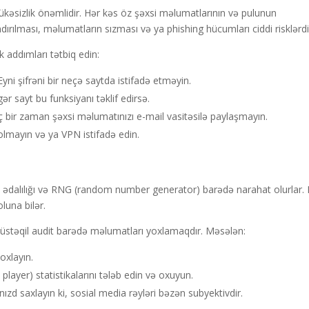
kəsizlik önəmlidir. Hər kəs öz şəxsi məlumatlarının və pulunun
dırılması, məlumatların sızması və ya phishing hücumları ciddi risklərdi
k addımları tətbiq edin:
Eyni şifrəni bir neçə saytda istifadə etməyin.
gər sayt bu funksiyanı təklif edirsə.
eç bir zaman şəxsi məlumatınızı e-mail vasitəsilə paylaşmayın.
 olmayın və ya VPN istifadə edin.
n ədalılığı və RNG (random number generator) barədə narahat olurlar. 
luna bilər.
üstəqil audit barədə məlumatları yoxlamaqdır. Məsələn:
yoxlayın.
player) statistikalarını tələb edin və oxuyun.
dınızd saxlayın ki, sosial media rəyləri bəzən subyektivdir.