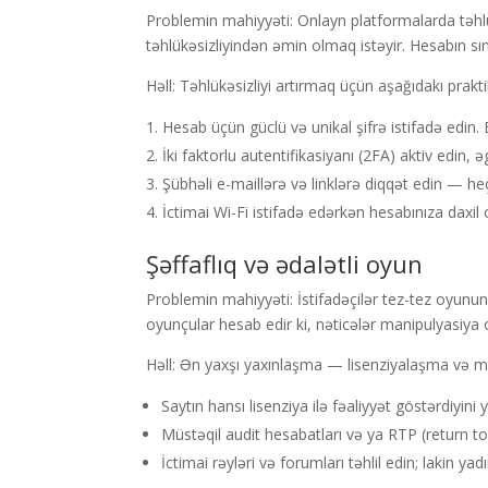
Problemin mahiyyəti: Onlayn platformalarda təhlü
təhlükəsizliyindən əmin olmaq istəyir. Hesabın sın
Həll: Təhlükəsizliyi artırmaq üçün aşağıdakı prakti
Hesab üçün güclü və unikal şifrə istifadə edin. 
İki faktorlu autentifikasiyanı (2FA) aktiv edin, ə
Şübhəli e-maillərə və linklərə diqqət edin — h
İctimai Wi-Fi istifadə edərkən hesabınıza daxil
Şəffaflıq və ədalətli oyun
Problemin mahiyyəti: İstifadəçilər tez-tez oyunu
oyunçular hesab edir ki, nəticələr manipulyasiya o
Həll: Ən yaxşı yaxınlaşma — lisenziyalaşma və m
Saytın hansı lisenziya ilə fəaliyyət göstərdiyini 
Müstəqil audit hesabatları və ya RTP (return to 
İctimai rəyləri və forumları təhlil edin; lakin ya