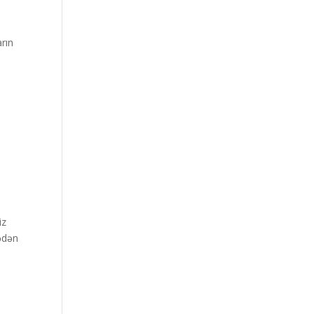
arın
iz
mədən