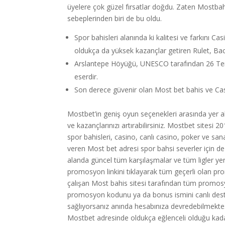
üyelere çok güzel fırsatlar doğdu. Zaten Mostbahis
sebeplerinden biri de bu oldu.
Spor bahisleri alanında ki kalitesi ve farkını 
oldukça da yüksek kazançlar getiren Rulet, Bacca
Arslantepe Höyüğü, UNESCO tarafından 26 Temmu
eserdir.
Son derece güvenir olan Most bet bahis ve Casi
Mostbet’in geniş oyun seçenekleri arasında yer al
ve kazançlarınızı artırabilirsiniz. Mostbet sitesi 
spor bahisleri, casino, canlı casino, poker ve s
veren Most bet adresi spor bahsi severler için de o
alanda güncel tüm karşılaşmalar ve tüm ligler ye
promosyon linkini tıklayarak tüm geçerli olan promo
çalışan Most bahis sitesi tarafından tüm promosy
promosyon kodunu ya da bonus ismini canlı destek
sağlıyorsanız anında hesabınıza devredebilmektesi
Mostbet adresinde oldukça eğlenceli olduğu kada