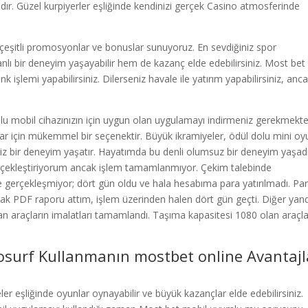
tadır. Güzel kurpiyerler eşliğinde kendinizi gerçek Casino atmosferinde
n çeşitli promosyonlar ve bonuslar sunuyoruz. En sevdiğiniz spor
lı bir deneyim yaşayabilir hem de kazanç elde edebilirsiniz. Most bet
k işlemi yapabilirsiniz. Dilerseniz havale ile yatırım yapabilirsiniz, anc
lu mobil cihazınızın için uygun olan uygulamayı indirmeniz gerekmekte
lar için mükemmel bir seçenektir. Büyük ikramiyeler, ödül dolu mini oy
 eşsiz bir deneyim yaşatır. Hayatımda bu denli olumsuz bir deneyim yaşa
gerçekleştiriyorum ancak işlem tamamlanmıyor. Çekim talebinde
e gerçekleşmiyor; dört gün oldu ve hala hesabıma para yatırılmadı. Pa
cak PDF raporu attım, işlem üzerinden halen dört gün geçti. Diğer yan
an araçların imalatları tamamlandı. Taşıma kapasitesi 1080 olan araçla
surf Kullanmanın mostbet online Avantajl
r eşliğinde oyunlar oynayabilir ve büyük kazançlar elde edebilirsiniz.