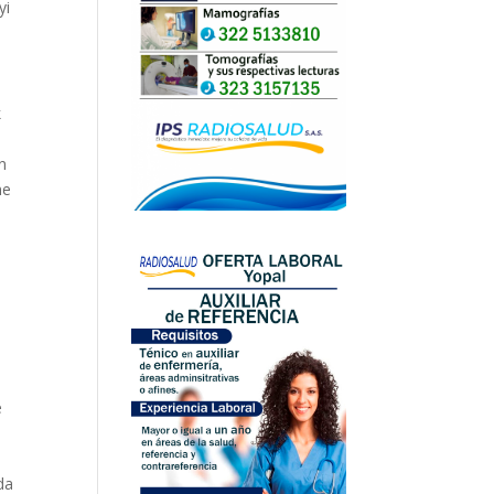
yi
k
ın
me
s
e
da