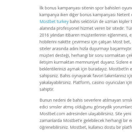
İlk bonus kampanyası sitenin spor bahisleri oyuncul
kampanya iken diğer bonus kampanyası Netent oy
Mostbet turkey
bahis sektörün de uzman kişiler t
alanında profesyonel hizmet veren bir sitedir. Tür
2016 yılından itibaren müşterilerinin eğlenmesi,
hobilerini nakitte çevirmesi için çalışan Most bet,
siteler arasında adını hızla duyurmayı başarmıştır.
müşteri desteği, herhangi bir soru sormaktan çek
iletişim kurmaktan memnuniyet duyarız. Sizlere en
beklentilerinizi aşmak için buradayız. Mostbet’in 
sahipsiniz. Bahis oynayarak favori takımlarınız i
yakalayabilirsiniz. Platform, casino oyuncuları iç
sahiptir.
Bunun nedeni de bahis severlere atılmayan smsler
edici smsler atmış olduğunu görseydik yorumlarda
Mostbet.com adresinden ulaşabilirsiniz. Site yeni 
zamanlarda Mostbet’e gelebilecek herhangi bir 
öğrenebilirsiniz. Mostbet, kullanıcı dostu bir pla