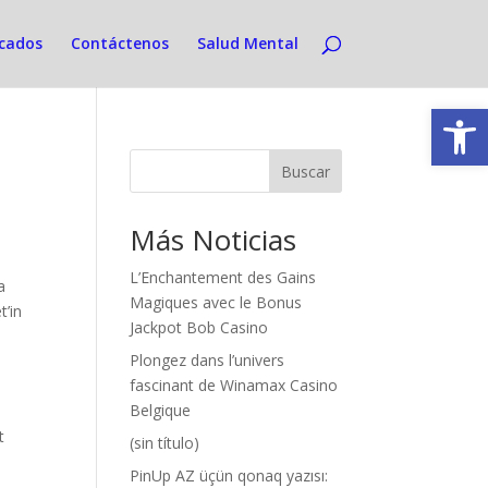
icados
Contáctenos
Salud Mental
Abrir
Buscar
Más Noticias
L’Enchantement des Gains
a
Magiques avec le Bonus
t’in
Jackpot Bob Casino
Plongez dans l’univers
s
fascinant de Winamax Casino
Belgique
t
(sin título)
PinUp AZ üçün qonaq yazısı: