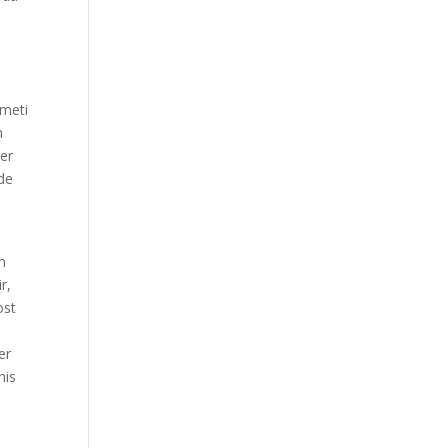
zmeti
n
her
nde
em
r,
ost
er
his