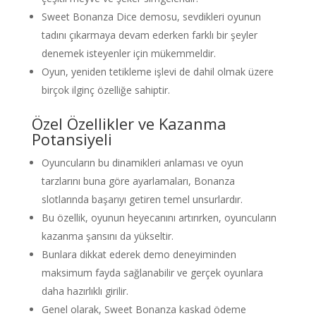
Sweet Bonanza Dice demosu, sevdikleri oyunun
tadını çıkarmaya devam ederken farklı bir şeyler
denemek isteyenler için mükemmeldir.
Oyun, yeniden tetikleme işlevi de dahil olmak üzere
birçok ilginç özelliğe sahiptir.
Özel Özellikler ve Kazanma
Potansiyeli
Oyuncuların bu dinamikleri anlaması ve oyun
tarzlarını buna göre ayarlamaları, Bonanza
slotlarında başarıyı getiren temel unsurlardır.
Bu özellik, oyunun heyecanını artırırken, oyuncuların
kazanma şansını da yükseltir.
Bunlara dikkat ederek demo deneyiminden
maksimum fayda sağlanabilir ve gerçek oyunlara
daha hazırlıklı girilir.
Genel olarak, Sweet Bonanza kaskad ödeme