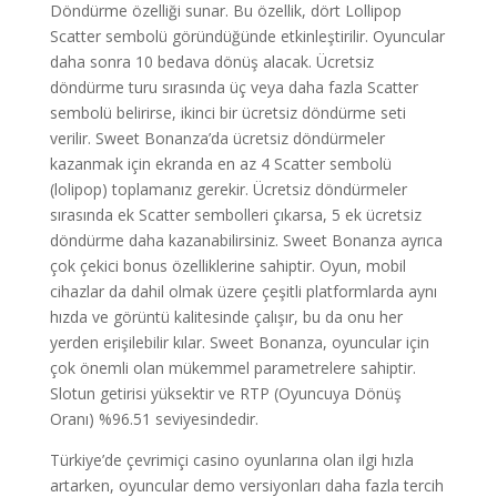
Döndürme özelliği sunar. Bu özellik, dört Lollipop
Scatter sembolü göründüğünde etkinleştirilir. Oyuncular
daha sonra 10 bedava dönüş alacak. Ücretsiz
döndürme turu sırasında üç veya daha fazla Scatter
sembolü belirirse, ikinci bir ücretsiz döndürme seti
verilir. Sweet Bonanza’da ücretsiz döndürmeler
kazanmak için ekranda en az 4 Scatter sembolü
(lolipop) toplamanız gerekir. Ücretsiz döndürmeler
sırasında ek Scatter sembolleri çıkarsa, 5 ek ücretsiz
döndürme daha kazanabilirsiniz. Sweet Bonanza ayrıca
çok çekici bonus özelliklerine sahiptir. Oyun, mobil
cihazlar da dahil olmak üzere çeşitli platformlarda aynı
hızda ve görüntü kalitesinde çalışır, bu da onu her
yerden erişilebilir kılar. Sweet Bonanza, oyuncular için
çok önemli olan mükemmel parametrelere sahiptir.
Slotun getirisi yüksektir ve RTP (Oyuncuya Dönüş
Oranı) %96.51 seviyesindedir.
Türkiye’de çevrimiçi casino oyunlarına olan ilgi hızla
artarken, oyuncular demo versiyonları daha fazla tercih