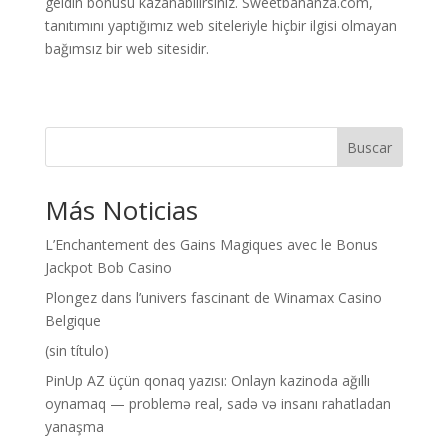
geldin bonusu kazanabilirsiniz. Sweetbananza.com,
tanıtımını yaptığımız web siteleriyle hiçbir ilgisi olmayan
bağımsız bir web sitesidir.
Buscar
Más Noticias
L’Enchantement des Gains Magiques avec le Bonus
Jackpot Bob Casino
Plongez dans l’univers fascinant de Winamax Casino
Belgique
(sin título)
PinUp AZ üçün qonaq yazısı: Onlayn kazinoda ağıllı
oynamaq — problemə real, sadə və insanı rahatladan
yanaşma