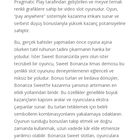
Pragmatic Play tarafından geliştirilen ve meyve temalı
renkli grafiklere sahip bir video slot oyunudur. Oyun,
“pay anywhere” sistemiyle kazanma imkanı sunar ve
serbest düşüş bonuslarıyla yüksek kazanç potansiyeline
sahiptir.
Bu, gerçek bahisler yapmadan önce oyuna aşina
olurken tatil ruhunun tadını çıkarmanın harika bir
yoludur. İster Sweet Bonanza’da yeni olun ister
tecrübeli bir oyuncu, Sweet Bonanza Xmas demosu bu
şenlikli slot oyununu deneyimlemenin eğlenceli ve
risksiz bir yoludur. Bonus turları ve bedava dönüşler,
Bonanza Sweet’te kazanma şansınızı artırmanın en
etkili yollarından biridir. Bu özellikler genellikle büyük
kazançların kapısını aralar ve oyunculara ekstra
çarpanlar sunar. Bu turları tetiklemek için belirli
sembollerin kombinasyonlarını yakalamaya odaklanın.
Oyunun sunduğu bonusları takip etmek ve doğru
zamanda kullanmak, uzun vadede kâr elde etmenize
yardımcı olabilir. Bonanza Sweet slotları, oyunculara