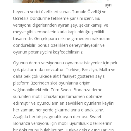
aynı
heyecan verici özellikleri sunar. Tumble Özelliği ve
Ücretsiz Döndürme tetikleme şansını içerir. Bu
versiyonu diğerlerinden ayıran şey, şeker kamışı ve
meyve gibi sembollerin karla kaplı olduğu şenlikli
tasarımdır. Gerçek para riskine girmeden makaraları
döndürebilir, bonus özellikleri deneyimleyebilir ve
oyunun potansiyelini keşfedebilirsiniz.
Oyunun demo versiyonunu oynamak isteyenler için pek
çok platform da mevcuttur. Türkiye, Brezilya, Malta ve
daha pek çok ülkede aktif faaliyet gösteren sayısı
platform üzerinden slot oyunlarına erişim
sağlanabilmektedir. Tüm Sweat Bonanza demo
sürümleri mobil cihazlar için tamamen optimize
edilmiştir ve oyuncuların en sevdikleri oyunların keyfini
her zaman, her yerde çıkarmalarına olanak tanır.
Aşağıda her bir pragmatik oyun demosu Sweet
Bonanza versiyonu için mobil uyumluluk özelliklerinin
bir dökümünü bulabilirsiniz. Türkiye’deki oyuncular için