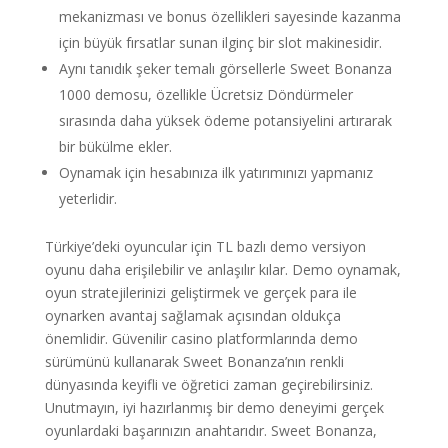
mekanizması ve bonus özellikleri sayesinde kazanma
için büyük fırsatlar sunan ilginç bir slot makinesidir.
Aynı tanıdık şeker temalı görsellerle Sweet Bonanza
1000 demosu, özellikle Ücretsiz Döndürmeler
sırasında daha yüksek ödeme potansiyelini artırarak
bir bükülme ekler.
Oynamak için hesabınıza ilk yatırımınızı yapmanız
yeterlidir.
Türkiye’deki oyuncular için TL bazlı demo versiyon
oyunu daha erişilebilir ve anlaşılır kılar. Demo oynamak,
oyun stratejilerinizi geliştirmek ve gerçek para ile
oynarken avantaj sağlamak açısından oldukça
önemlidir. Güvenilir casino platformlarında demo
sürümünü kullanarak Sweet Bonanza’nın renkli
dünyasında keyifli ve öğretici zaman geçirebilirsiniz.
Unutmayın, iyi hazırlanmış bir demo deneyimi gerçek
oyunlardaki başarınızın anahtarıdır. Sweet Bonanza,