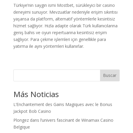
Türkiye’nin saygın ismi Mostbet, sürükleyici bir casino
deneyimi sunuyor. Mevzuatlar nedeniyle erişim sıkıntısı
yaşansa da platform, alternatif yöntemlerle kesintisiz
hizmet sağlıyor. Hızla adapte olarak Türk kullanıcılarına
geniş bahis ve oyun repertuarına kesintisiz erişim
sağlıyor. Para çekme işlemleri için genellikle para
yatırma ile aynı yöntemleri kullanırlar.
Buscar
Más Noticias
L’Enchantement des Gains Magiques avec le Bonus
Jackpot Bob Casino
Plongez dans l’univers fascinant de Winamax Casino
Belgique