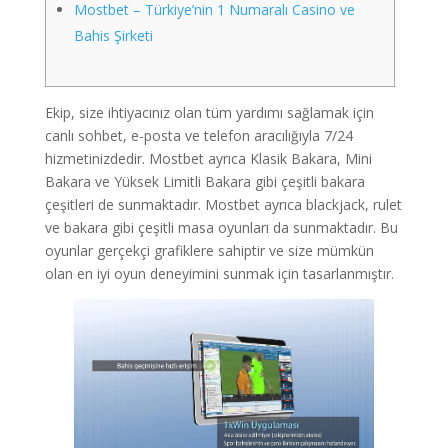
Mostbet – Türkiye’nin 1 Numaralı Casino ve
Bahis Şirketi
Ekip, size ihtiyacınız olan tüm yardımı sağlamak için
canlı sohbet, e-posta ve telefon aracılığıyla 7/24
hizmetinizdedir. Mostbet ayrıca Klasik Bakara, Mini
Bakara ve Yüksek Limitli Bakara gibi çeşitli bakara
çeşitleri de sunmaktadır. Mostbet ayrıca blackjack, rulet
ve bakara gibi çeşitli masa oyunları da sunmaktadır. Bu
oyunlar gerçekçi grafiklere sahiptir ve size mümkün
olan en iyi oyun deneyimini sunmak için tasarlanmıştır.