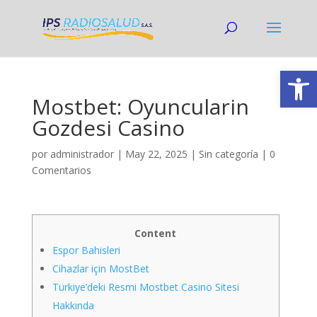
Abrir
Mostbet: Oyuncularin
Gozdesi Casino
por
administrador
|
May 22, 2025
|
Sin categoría
|
0
Comentarios
Content
Espor Bahisleri
Cihazlar için MostBet
Türkiye’deki Resmi Mostbet Casino Sitesi
Hakkında