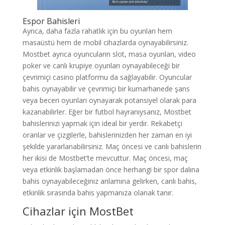
Espor Bahisleri
Ayrıca, daha fazla rahatlık için bu oyunları hem
masaüstü hem de mobil cihazlarda oynayabilirsiniz.
Mostbet ayrıca oyuncuların slot, masa oyunları, video
poker ve canlı krupiye oyunları oynayabileceği bir
çevrimiçi casino platformu da sağlayabilir. Oyuncular
bahis oynayabilir ve çevrimiçi bir kumarhanede şans
veya beceri oyunları oynayarak potansiyel olarak para
kazanabilirler. Eğer bir futbol hayranıysanız, Mostbet
bahislerinizi yapmak için ideal bir yerdir. Rekabetçi
oranlar ve çizgilerle, bahislerinizden her zaman en iyi
şekilde yararlanabilirsiniz. Maç öncesi ve canlı bahislerin
her ikisi de Mostbet’te mevcuttur. Maç öncesi, maç
veya etkinlik başlamadan önce herhangi bir spor dalına
bahis oynayabileceğiniz anlamına gelirken, canlı bahis,
etkinlik sırasında bahis yapmanıza olanak tanır.
Cihazlar için MostBet