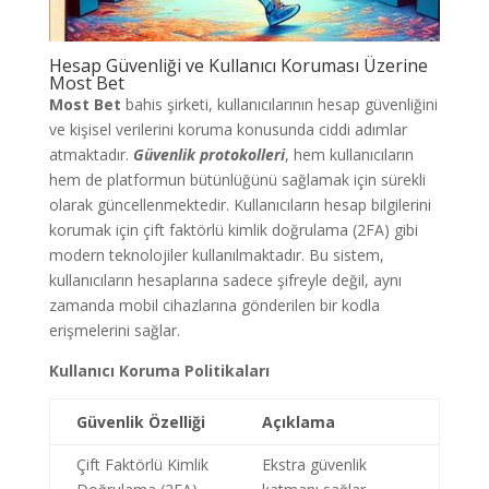
Hesap Güvenliği ve Kullanıcı Koruması Üzerine
Most Bet
Most Bet
bahis şirketi, kullanıcılarının hesap güvenliğini
ve kişisel verilerini koruma konusunda ciddi adımlar
atmaktadır.
Güvenlik protokolleri
, hem kullanıcıların
hem de platformun bütünlüğünü sağlamak için sürekli
olarak güncellenmektedir. Kullanıcıların hesap bilgilerini
korumak için çift faktörlü kimlik doğrulama (2FA) gibi
modern teknolojiler kullanılmaktadır. Bu sistem,
kullanıcıların hesaplarına sadece şifreyle değil, aynı
zamanda mobil cihazlarına gönderilen bir kodla
erişmelerini sağlar.
Kullanıcı Koruma Politikaları
Güvenlik Özelliği
Açıklama
Çift Faktörlü Kimlik
Ekstra güvenlik