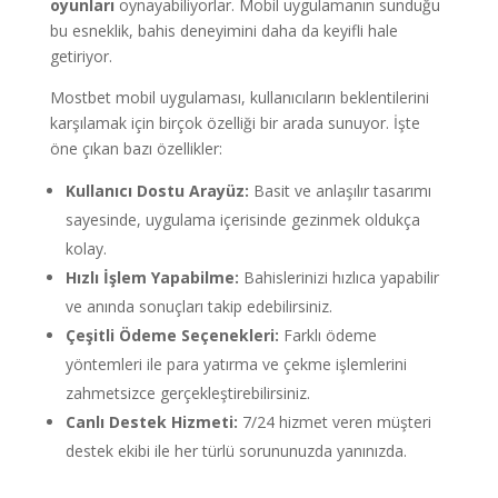
oyunları
oynayabiliyorlar. Mobil uygulamanın sunduğu
bu esneklik, bahis deneyimini daha da keyifli hale
getiriyor.
Mostbet mobil uygulaması, kullanıcıların beklentilerini
karşılamak için birçok özelliği bir arada sunuyor. İşte
öne çıkan bazı özellikler:
Kullanıcı Dostu Arayüz:
Basit ve anlaşılır tasarımı
sayesinde, uygulama içerisinde gezinmek oldukça
kolay.
Hızlı İşlem Yapabilme:
Bahislerinizi hızlıca yapabilir
ve anında sonuçları takip edebilirsiniz.
Çeşitli Ödeme Seçenekleri:
Farklı ödeme
yöntemleri ile para yatırma ve çekme işlemlerini
zahmetsizce gerçekleştirebilirsiniz.
Canlı Destek Hizmeti:
7/24 hizmet veren müşteri
destek ekibi ile her türlü sorununuzda yanınızda.