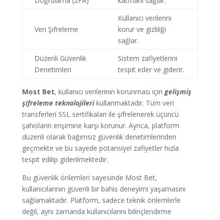
Doğrulama (2FA)
katmanı sağlar.
Kullanıcı verilerini
Veri Şifreleme
korur ve gizliliği
sağlar.
Düzenli Güvenlik
Sistem zafiyetlerini
Denetimleri
tespit eder ve giderir.
Most Bet
, kullanıcı verilerinin korunması için
gelişmiş
şifreleme teknolojileri
kullanmaktadır. Tüm veri
transferleri SSL sertifikaları ile şifrelenerek üçüncü
şahısların erişimine karşı korunur. Ayrıca, platform
düzenli olarak bağımsız güvenlik denetimlerinden
geçmekte ve bu sayede potansiyel zafiyetler hızla
tespit edilip giderilmektedir.
Bu güvenlik önlemleri sayesinde Most Bet,
kullanıcılarının güvenli bir bahis deneyimi yaşamasını
sağlamaktadır. Platform, sadece teknik önlemlerle
değil, aynı zamanda kullanıcılarını bilinçlendirme