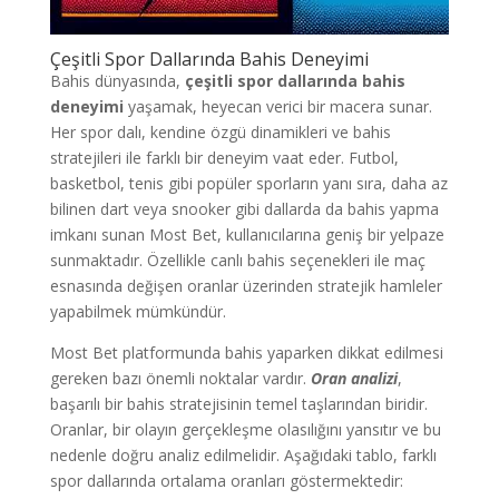
Çeşitli Spor Dallarında Bahis Deneyimi
Bahis dünyasında,
çeşitli spor dallarında bahis
deneyimi
yaşamak, heyecan verici bir macera sunar.
Her spor dalı, kendine özgü dinamikleri ve bahis
stratejileri ile farklı bir deneyim vaat eder. Futbol,
basketbol, tenis gibi popüler sporların yanı sıra, daha az
bilinen dart veya snooker gibi dallarda da bahis yapma
imkanı sunan Most Bet, kullanıcılarına geniş bir yelpaze
sunmaktadır. Özellikle canlı bahis seçenekleri ile maç
esnasında değişen oranlar üzerinden stratejik hamleler
yapabilmek mümkündür.
Most Bet platformunda bahis yaparken dikkat edilmesi
gereken bazı önemli noktalar vardır.
Oran analizi
,
başarılı bir bahis stratejisinin temel taşlarından biridir.
Oranlar, bir olayın gerçekleşme olasılığını yansıtır ve bu
nedenle doğru analiz edilmelidir. Aşağıdaki tablo, farklı
spor dallarında ortalama oranları göstermektedir: