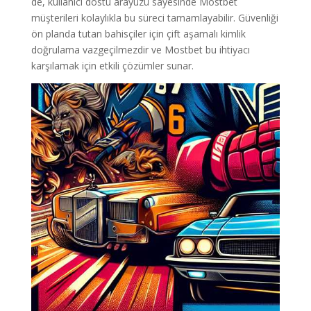
de, kullanıcı dostu arayüzü sayesinde Mostbet
müşterileri kolaylıkla bu süreci tamamlayabilir. Güvenliği
ön planda tutan bahisçiler için çift aşamalı kimlik
doğrulama vazgeçilmezdir ve Mostbet bu ihtiyacı
karşılamak için etkili çözümler sunar.