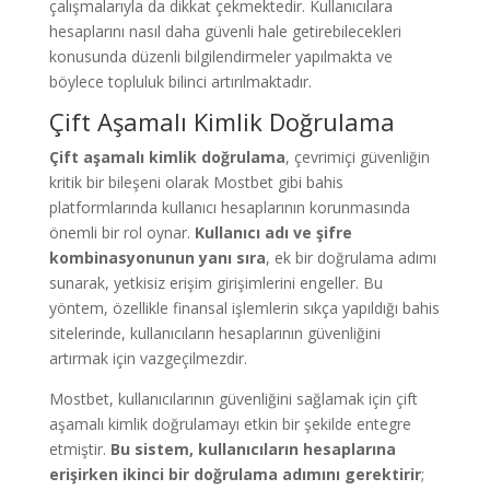
çalışmalarıyla da dikkat çekmektedir. Kullanıcılara
hesaplarını nasıl daha güvenli hale getirebilecekleri
konusunda düzenli bilgilendirmeler yapılmakta ve
böylece topluluk bilinci artırılmaktadır.
Çift Aşamalı Kimlik Doğrulama
Çift aşamalı kimlik doğrulama
, çevrimiçi güvenliğin
kritik bir bileşeni olarak Mostbet gibi bahis
platformlarında kullanıcı hesaplarının korunmasında
önemli bir rol oynar.
Kullanıcı adı ve şifre
kombinasyonunun yanı sıra
, ek bir doğrulama adımı
sunarak, yetkisiz erişim girişimlerini engeller. Bu
yöntem, özellikle finansal işlemlerin sıkça yapıldığı bahis
sitelerinde, kullanıcıların hesaplarının güvenliğini
artırmak için vazgeçilmezdir.
Mostbet, kullanıcılarının güvenliğini sağlamak için çift
aşamalı kimlik doğrulamayı etkin bir şekilde entegre
etmiştir.
Bu sistem, kullanıcıların hesaplarına
erişirken ikinci bir doğrulama adımını gerektirir
;