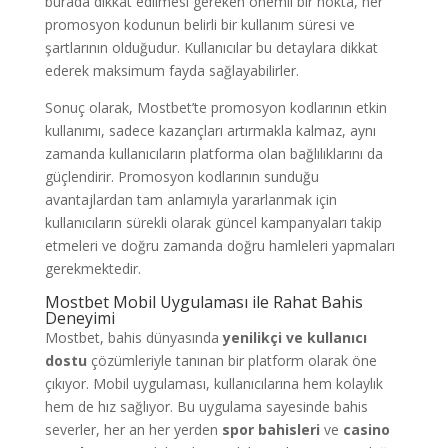
burada dikkat edilmesi gereken önemli bir nokta, her
promosyon kodunun belirli bir kullanım süresi ve
şartlarının olduğudur. Kullanıcılar bu detaylara dikkat
ederek maksimum fayda sağlayabilirler.
Sonuç olarak, Mostbet’te promosyon kodlarının etkin
kullanımı, sadece kazançları artırmakla kalmaz, aynı
zamanda kullanıcıların platforma olan bağlılıklarını da
güçlendirir. Promosyon kodlarının sunduğu
avantajlardan tam anlamıyla yararlanmak için
kullanıcıların sürekli olarak güncel kampanyaları takip
etmeleri ve doğru zamanda doğru hamleleri yapmaları
gerekmektedir.
Mostbet Mobil Uygulaması ile Rahat Bahis
Deneyimi
Mostbet, bahis dünyasında
yenilikçi ve kullanıcı
dostu
çözümleriyle tanınan bir platform olarak öne
çıkıyor. Mobil uygulaması, kullanıcılarına hem kolaylık
hem de hız sağlıyor. Bu uygulama sayesinde bahis
severler, her an her yerden
spor bahisleri
ve
casino