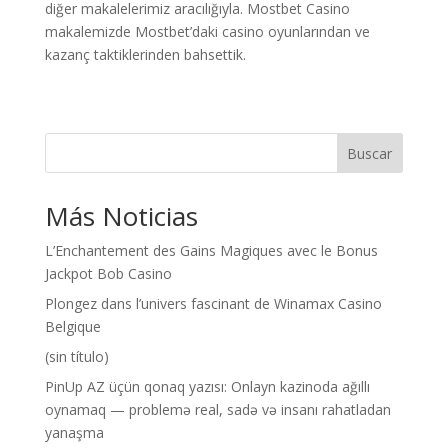
diğer makalelerimiz aracılığıyla. Mostbet Casino
makalemizde Mostbet’daki casino oyunlarından ve
kazanç taktiklerinden bahsettik.
Buscar
Más Noticias
L’Enchantement des Gains Magiques avec le Bonus
Jackpot Bob Casino
Plongez dans l’univers fascinant de Winamax Casino
Belgique
(sin título)
PinUp AZ üçün qonaq yazısı: Onlayn kazinoda ağıllı
oynamaq — problemə real, sadə və insanı rahatladan
yanaşma