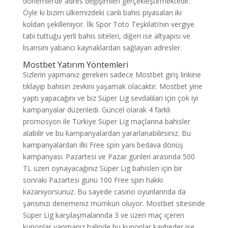
dönemlerde adres değişimleri gerçekleştirmektedir.
Öyle ki bizim ülkemizdeki canlı bahis piyasaları iki
koldan şekilleniyor. İlk Spor Toto Teşkilatı’nın vergiye
tabi tuttuğu yerli bahis siteleri, diğeri ise altyapısı ve
lisansını yabancı kaynaklardan sağlayan adresler.
Mostbet Yatırım Yöntemleri
Sizlerin yapmanız gereken sadece Mostbet giriş linkine
tıklayıp bahisin zevkini yaşamak olacaktır. Mostbet yine
yaptı yapacağını ve biz Süper Lig sevdalıları için çok iyi
kampanyalar düzenledi. Güncel olarak 4 farklı
promosyon ile Türkiye Süper Lig maçlarına bahisler
alabilir ve bu kampanyalardan yararlanabilirsiniz. Bu
kampanyalardan ilki Free spin yani bedava dönüş
kampanyası. Pazartesi ve Pazar günleri arasında 500
TL üzeri oynayacağınız Süper Lig bahisleri için bir
sonraki Pazartesi günü 100 Free spin hakkı
kazanıyorsunuz. Bu sayede casino oyunlarında da
şansınızı denemeniz mümkün oluyor. Mostbet sitesinde
Süper Lig karşılaşmalarında 3 ve üzeri maç içeren
kuponlar yapmanız halinde bu kuponlar kaybeder ise