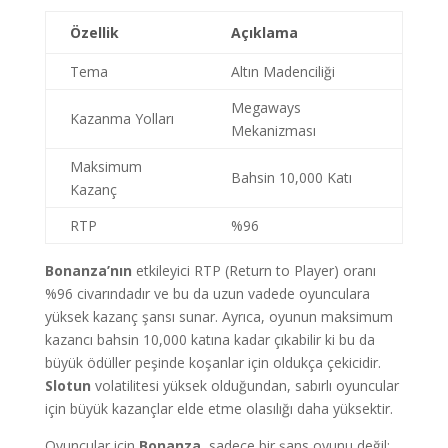
Özellik
Açıklama
Tema
Altın Madenciliği
Megaways
Kazanma Yolları
Mekanizması
Maksimum
Bahsin 10,000 Katı
Kazanç
RTP
%96
Bonanza’nın
etkileyici RTP (Return to Player) oranı
%96 civarındadır ve bu da uzun vadede oyunculara
yüksek kazanç şansı sunar. Ayrıca, oyunun maksimum
kazancı bahsin 10,000 katına kadar çıkabilir ki bu da
büyük ödüller peşinde koşanlar için oldukça çekicidir.
Slotun
volatilitesi yüksek olduğundan, sabırlı oyuncular
için büyük kazançlar elde etme olasılığı daha yüksektir.
Oyuncular için
Bonanza
, sadece bir şans oyunu değil;