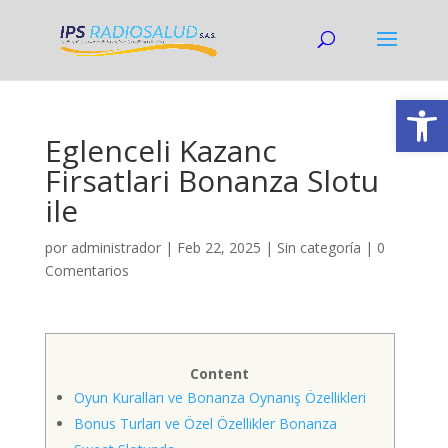
Abrir
Eglenceli Kazanc
Firsatlari Bonanza Slotu
ile
por
administrador
|
Feb 22, 2025
|
Sin categoría
|
0
Comentarios
Content
Oyun Kuralları ve Bonanza Oynanış Özellikleri
Bonus Turları ve Özel Özellikler Bonanza