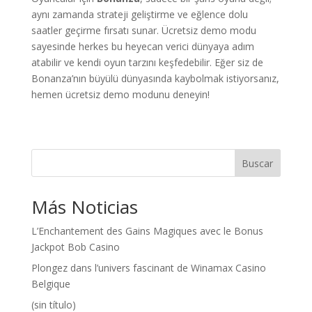
aynı zamanda strateji geliştirme ve eğlence dolu
saatler geçirme fırsatı sunar. Ücretsiz demo modu
sayesinde herkes bu heyecan verici dünyaya adım
atabilir ve kendi oyun tarzını keşfedebilir. Eğer siz de
Bonanza’nın büyülü dünyasında kaybolmak istiyorsanız,
hemen ücretsiz demo modunu deneyin!
Buscar
Más Noticias
L’Enchantement des Gains Magiques avec le Bonus
Jackpot Bob Casino
Plongez dans l’univers fascinant de Winamax Casino
Belgique
(sin título)