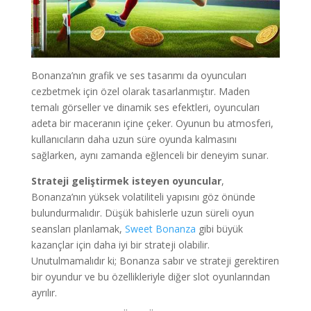
Bonanza’nın grafik ve ses tasarımı da oyuncuları
cezbetmek için özel olarak tasarlanmıştır. Maden
temalı görseller ve dinamik ses efektleri, oyuncuları
adeta bir maceranın içine çeker. Oyunun bu atmosferi,
kullanıcıların daha uzun süre oyunda kalmasını
sağlarken, aynı zamanda eğlenceli bir deneyim sunar.
Strateji geliştirmek isteyen oyuncular
,
Bonanza’nın yüksek volatiliteli yapısını göz önünde
bulundurmalıdır. Düşük bahislerle uzun süreli oyun
seansları planlamak,
Sweet Bonanza
gibi büyük
kazançlar için daha iyi bir strateji olabilir.
Unutulmamalıdır ki; Bonanza sabır ve strateji gerektiren
bir oyundur ve bu özellikleriyle diğer slot oyunlarından
ayrılır.