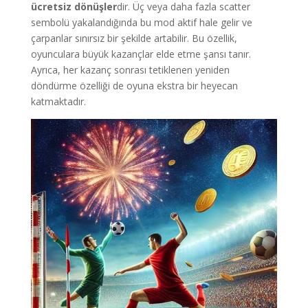
ücretsiz dönüşler
dir. Üç veya daha fazla scatter
sembolü yakalandığında bu mod aktif hale gelir ve
çarpanlar sınırsız bir şekilde artabilir. Bu özellik,
oyunculara büyük kazançlar elde etme şansı tanır.
Ayrıca, her kazanç sonrası tetiklenen yeniden
döndürme özelliği de oyuna ekstra bir heyecan
katmaktadır.