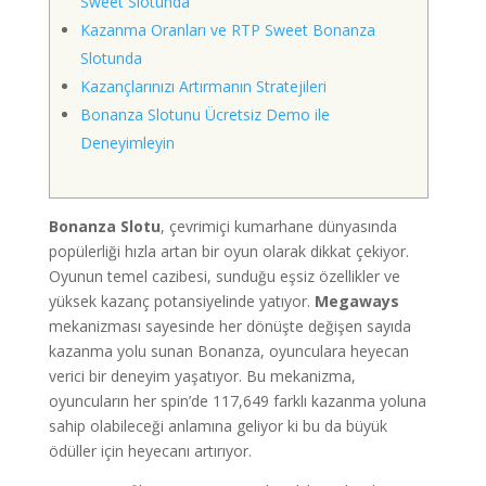
Sweet Slotunda
Kazanma Oranları ve RTP Sweet Bonanza
Slotunda
Kazançlarınızı Artırmanın Stratejileri
Bonanza Slotunu Ücretsiz Demo ile
Deneyimleyin
Bonanza Slotu
, çevrimiçi kumarhane dünyasında
popülerliği hızla artan bir oyun olarak dikkat çekiyor.
Oyunun temel cazibesi, sunduğu eşsiz özellikler ve
yüksek kazanç potansiyelinde yatıyor.
Megaways
mekanizması sayesinde her dönüşte değişen sayıda
kazanma yolu sunan Bonanza, oyunculara heyecan
verici bir deneyim yaşatıyor. Bu mekanizma,
oyuncuların her spin’de 117,649 farklı kazanma yoluna
sahip olabileceği anlamına geliyor ki bu da büyük
ödüller için heyecanı artırıyor.