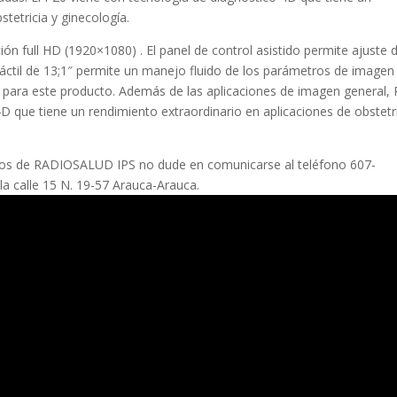
tetricia y ginecología.
ión full HD (1920×1080) . El panel de control asistido permite ajuste 
a táctil de 13;1″ permite un manejo fluido de los parámetros de imagen
 para este producto. Además de las aplicaciones de imagen general,
D que tiene un rendimiento extraordinario en aplicaciones de obstetr
vicios de RADIOSALUD IPS no dude en comunicarse al teléfono 607-
la calle 15 N. 19-57 Arauca-Arauca.