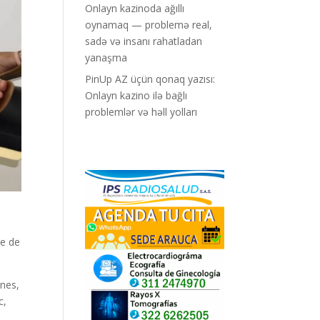
Onlayn kazinoda ağıllı
oynamaq — problemə real,
sadə və insanı rahatladan
yanaşma
PinUp AZ üçün qonaq yazısı:
Onlayn kazino ilə bağlı
problemlər və həll yolları
se de
nes,
c,