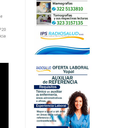
de
 P20
icia