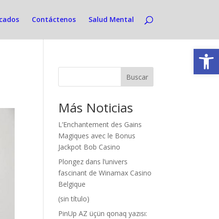
icados
Contáctenos
Salud Mental
Abrir
n
Buscar
Más Noticias
L’Enchantement des Gains
Magiques avec le Bonus
Jackpot Bob Casino
Plongez dans l’univers
fascinant de Winamax Casino
Belgique
(sin título)
PinUp AZ üçün qonaq yazısı: