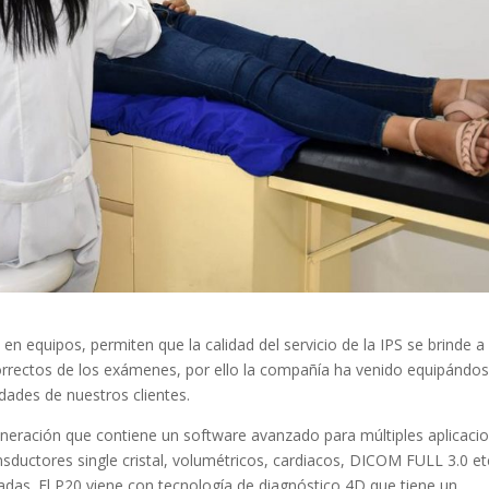
n equipos, permiten que la calidad del servicio de la IPS se brinde a
correctos de los exámenes, por ello la compañía ha venido equipándo
dades de nuestros clientes.
eración que contiene un software avanzado para múltiples aplicacio
nsductores single cristal, volumétricos, cardiacos, DICOM FULL 3.0 et
das. El P20 viene con tecnología de diagnóstico 4D que tiene un