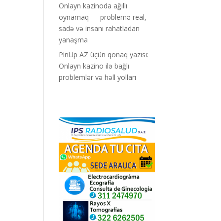
Onlayn kazinoda ağıllı
oynamaq — problemə real,
sadə və insanı rahatladan
yanaşma
PinUp AZ üçün qonaq yazısı:
Onlayn kazino ilə bağlı
problemlər və həll yolları