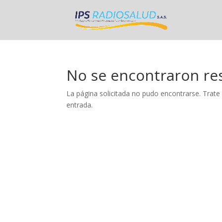
No se encontraron re
La página solicitada no pudo encontrarse. Trate 
entrada.