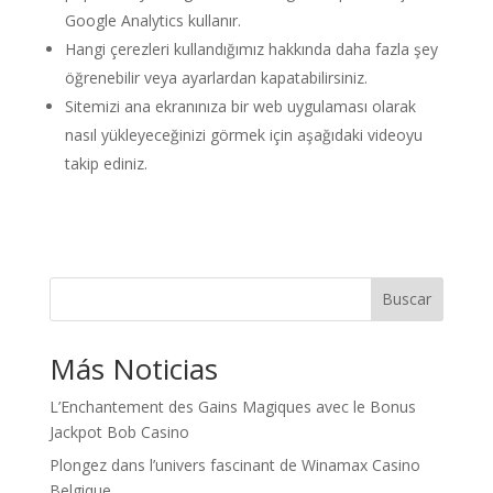
Google Analytics kullanır.
Hangi çerezleri kullandığımız hakkında daha fazla şey
öğrenebilir veya ayarlardan kapatabilirsiniz.
Sitemizi ana ekranınıza bir web uygulaması olarak
nasıl yükleyeceğinizi görmek için aşağıdaki videoyu
takip ediniz.
Buscar
Más Noticias
L’Enchantement des Gains Magiques avec le Bonus
Jackpot Bob Casino
Plongez dans l’univers fascinant de Winamax Casino
Belgique