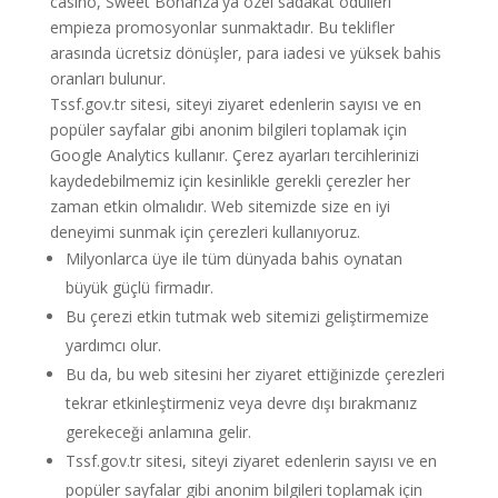
casino, Sweet Bonanza'ya özel sadakat ödülleri
empieza promosyonlar sunmaktadır. Bu teklifler
arasında ücretsiz dönüşler, para iadesi ve yüksek bahis
oranları bulunur.
Tssf.gov.tr sitesi, siteyi ziyaret edenlerin sayısı ve en
popüler sayfalar gibi anonim bilgileri toplamak için
Google Analytics kullanır. Çerez ayarları tercihlerinizi
kaydedebilmemiz için kesinlikle gerekli çerezler her
zaman etkin olmalıdır. Web sitemizde size en iyi
deneyimi sunmak için çerezleri kullanıyoruz.
Milyonlarca üye ile tüm dünyada bahis oynatan
büyük güçlü firmadır.
Bu çerezi etkin tutmak web sitemizi geliştirmemize
yardımcı olur.
Bu da, bu web sitesini her ziyaret ettiğinizde çerezleri
tekrar etkinleştirmeniz veya devre dışı bırakmanız
gerekeceği anlamına gelir.
Tssf.gov.tr sitesi, siteyi ziyaret edenlerin sayısı ve en
popüler sayfalar gibi anonim bilgileri toplamak için