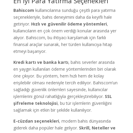
En İyi Para Yatırma Seçenekleri
Bahiscom
kullanıcılarına sunduğu çeşitli para yatırma
seçenekleriyle, bahis deneyimini daha da keyifli hale
getiriyor.
Hızlı ve güvenilir ödeme yöntemleri
,
kullanıcıların en çok önem verdiği konular arasında yer
alıyor. Bahiscom, bu ihtiyacı karşılamak için farklı
finansal araçlar sunarak, her türden kullanıcıya hitap
etmeyi başarıyor.
Kredi kartı ve banka kartı
, bahis severler arasında
en yaygın kullanılan ödeme yöntemlerinden biri olarak
öne çıkıyor. Bu yöntem, hem hızlı hem de kolay
erişilebilir olması nedeniyle tercih ediliyor. Bahiscom’un
sağladığı güvenlik önlemleri sayesinde, kullanıcılar
işlemlerini gönül rahatlığıyla gerçekleştirebiliyor.
SSL
şifreleme teknolojisi
, bu tür işlemlerin güvenliğini
sağlamak için etkin bir şekilde kullanılıyor.
E-cüzdan seçenekleri
, modern bahis dünyasında
giderek daha popüler hale geliyor.
Skrill, Neteller ve