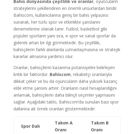
Bahis dünyasında çeşitlilik ve oranlar
, oyuncuların
stratejilerini şekillendiren en önemli unsurlardan biridir.
Bahiscom, kullanıcılarına geniş bir bahis yelpazesi
sunarak, her türlü spor ve etkinlikte şanslarını
denemelerine olanak tanır. Futbol, basketbol gibi
popüler sporların yanı sıra, e-spor ve sanal sporlar da
giderek artan bir ilgi görmektedir. Bu çeşitlilik,
bahisçilerin farklı alanlarda uzmanlaşmasına ve stratejik
kararlar almasına yardımcı olur.
Oranlar, bahisçilerin kazanma potansiyelini belirleyen
kritik bir faktördür.
Bahiscom
, rekabetçi oranlarıyla
dikkat çeker ve bu da oyuncuların daha yüksek kazanç
elde etme şansını artırır. Oranların nasıl hesaplandığını
anlamak, bahisçilerin daha bilinçli seçimler yapmasını
sağlar. Aşağıdaki tablo, Bahiscom’da sunulan bazı spor
dallarına ait örnek oranları göstermektedir:
Takım A
Takım B
Spor Dalı
Oranı
Oranı