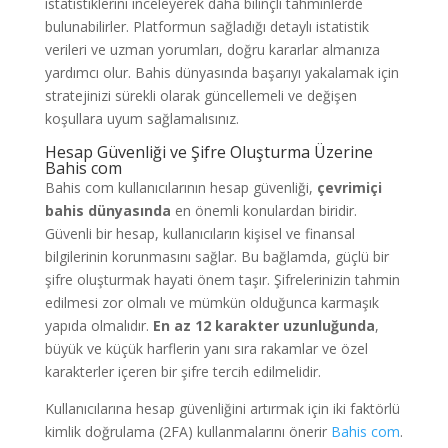
istatistiklerini inceleyerek daha bilinçli tahminlerde
bulunabilirler. Platformun sağladığı detaylı istatistik
verileri ve uzman yorumları, doğru kararlar almanıza
yardımcı olur. Bahis dünyasında başarıyı yakalamak için
stratejinizi sürekli olarak güncellemeli ve değişen
koşullara uyum sağlamalısınız.
Hesap Güvenliği ve Şifre Oluşturma Üzerine
Bahis com
Bahis com kullanıcılarının hesap güvenliği,
çevrimiçi
bahis dünyasında
en önemli konulardan biridir.
Güvenli bir hesap, kullanıcıların kişisel ve finansal
bilgilerinin korunmasını sağlar. Bu bağlamda, güçlü bir
şifre oluşturmak hayati önem taşır. Şifrelerinizin tahmin
edilmesi zor olmalı ve mümkün olduğunca karmaşık
yapıda olmalıdır.
En az 12 karakter uzunluğunda
,
büyük ve küçük harflerin yanı sıra rakamlar ve özel
karakterler içeren bir şifre tercih edilmelidir.
Kullanıcılarına hesap güvenliğini artırmak için iki faktörlü
kimlik doğrulama (2FA) kullanmalarını önerir
Bahis com
.