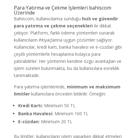
Para Yatırma ve Çekme İşlemleri bahiscom
Üzerinde
Bahiscom, kullanıcılarına sunduğu
hızlı ve güvenilir
para yatırma ve çekme seçenekleri
ile dikkat
çekiyor. Platform, farklı ödeme yöntemleri sunarak
kullanıcıların ihtiyaçlarına uygun çözümler sağlıyor.
Kullanıcılar, kredi kartı, banka havalesi ve e-cüzdan gibi
çeşitli yöntemlerle hesaplarına kolayca para
yatırabilirler. Her yöntemin kendine özgü avantajları ve
işlem süreleri bulunmakta, bu da kullanıcılara esneklik
tanımaktadır.
Para yatırma işlemlerinde,
minimum ve maksimum
limitler
kullanıcılara önceden bildirilir. Örneğin:
Kredi Kartı:
Minimum 50 TL
Banka Havalesi:
Minimum 100 TL
E-cüzdan:
Minimum 20 TL
Bu limitler, kullanıcıların işlem yaparken dikkat etmeleri