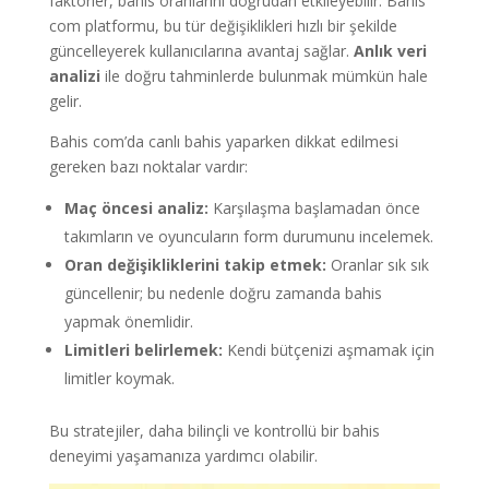
faktörler, bahis oranlarını doğrudan etkileyebilir. Bahis
com platformu, bu tür değişiklikleri hızlı bir şekilde
güncelleyerek kullanıcılarına avantaj sağlar.
Anlık veri
analizi
ile doğru tahminlerde bulunmak mümkün hale
gelir.
Bahis com’da canlı bahis yaparken dikkat edilmesi
gereken bazı noktalar vardır:
Maç öncesi analiz:
Karşılaşma başlamadan önce
takımların ve oyuncuların form durumunu incelemek.
Oran değişikliklerini takip etmek:
Oranlar sık sık
güncellenir; bu nedenle doğru zamanda bahis
yapmak önemlidir.
Limitleri belirlemek:
Kendi bütçenizi aşmamak için
limitler koymak.
Bu stratejiler, daha bilinçli ve kontrollü bir bahis
deneyimi yaşamanıza yardımcı olabilir.