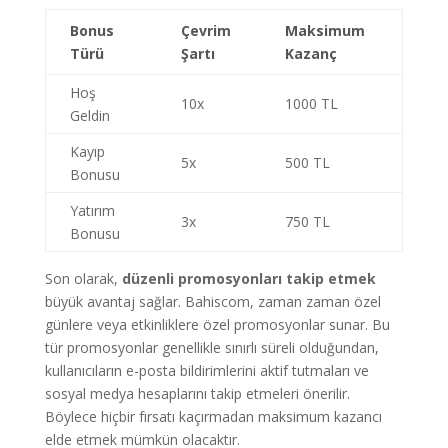
Bonus
Çevrim
Maksimum
Türü
Şartı
Kazanç
Hoş
10x
1000 TL
Geldin
Kayıp
5x
500 TL
Bonusu
Yatırım
3x
750 TL
Bonusu
Son olarak,
düzenli promosyonları takip etmek
büyük avantaj sağlar. Bahiscom, zaman zaman özel
günlere veya etkinliklere özel promosyonlar sunar. Bu
tür promosyonlar genellikle sınırlı süreli olduğundan,
kullanıcıların e-posta bildirimlerini aktif tutmaları ve
sosyal medya hesaplarını takip etmeleri önerilir.
Böylece hiçbir fırsatı kaçırmadan maksimum kazancı
elde etmek mümkün olacaktır.