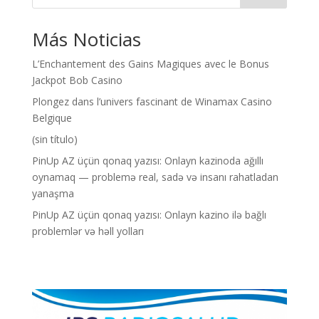
Más Noticias
L’Enchantement des Gains Magiques avec le Bonus
Jackpot Bob Casino
Plongez dans l’univers fascinant de Winamax Casino
Belgique
(sin título)
PinUp AZ üçün qonaq yazısı: Onlayn kazinoda ağıllı
oynamaq — problemə real, sadə və insanı rahatladan
yanaşma
PinUp AZ üçün qonaq yazısı: Onlayn kazino ilə bağlı
problemlər və həll yolları