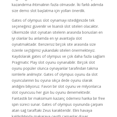
kazandırma ihtimalinin fazla olmasıdır. İki farklı adımda
size demo slot başlatma için yolları önerdik.
Gates of olympus slot oynamayı istediğinizde tek
seçeneğiniz güvenilir ve lisanslı slot siteleri olacaktır.
Ülkemizde slot oynatan sitelerin arasında bonusları en
iyi olanlar bu anlamda en iyi avantajla slot
oynatmaktadır. Benzersiz birçok site arasında size
özenle seçtiğimiz yukarıdaki siteleri önermekteyiz.
Kaydolarak gates of olympus ve çok daha fazla sağlam
Pragmatic Play slot oyunu oynanabilir. Birçok slot
oyunu popüler olunca oynayanlar tarafından takma
isimlerle anılmıştır. Gates of olympus oyunu da slot
oyuncularının bu oyuna sıkça dede oyunu olarak
andığını biliyoruz. Favori bir slot oyunu ve milyonlarca
slot oyuncusu her gün bu oyunu denemektedir.
Fantastik bir maksimum kazanç ödemesi harika bir free
spin süreci sunar. Gates of olympus oyununda çarpanı
atan sağ taraftaki Zeus karakteridir. Elini havaya
kaldırdığında makaraya çeşitli çarpanlar düşer.