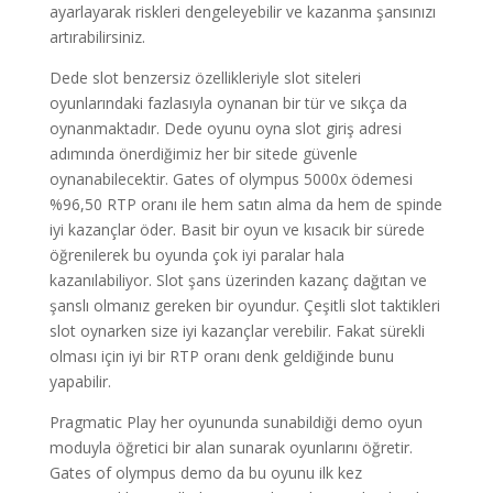
ayarlayarak riskleri dengeleyebilir ve kazanma şansınızı
artırabilirsiniz.
Dede slot benzersiz özellikleriyle slot siteleri
oyunlarındaki fazlasıyla oynanan bir tür ve sıkça da
oynanmaktadır. Dede oyunu oyna slot giriş adresi
adımında önerdiğimiz her bir sitede güvenle
oynanabilecektir. Gates of olympus 5000x ödemesi
%96,50 RTP oranı ile hem satın alma da hem de spinde
iyi kazançlar öder. Basit bir oyun ve kısacık bir sürede
öğrenilerek bu oyunda çok iyi paralar hala
kazanılabiliyor. Slot şans üzerinden kazanç dağıtan ve
şanslı olmanız gereken bir oyundur. Çeşitli slot taktikleri
slot oynarken size iyi kazançlar verebilir. Fakat sürekli
olması için iyi bir RTP oranı denk geldiğinde bunu
yapabilir.
Pragmatic Play her oyununda sunabildiği demo oyun
moduyla öğretici bir alan sunarak oyunlarını öğretir.
Gates of olympus demo da bu oyunu ilk kez