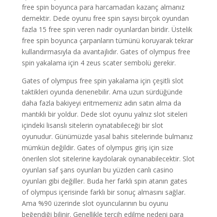
free spin boyunca para harcamadan kazanç almanız
demektir. Dede oyunu free spin sayısı birçok oyundan
fazla 15 free spin veren nadir oyunlardan biridir. Üstelik
free spin boyunca çarpanların tümünü koruyarak tekrar
kullandırmasıyla da avantajlıdır. Gates of olympus free
spin yakalama için 4 zeus scater sembolü gerekir.
Gates of olympus free spin yakalama için çeşitli slot
taktikleri oyunda denenebilir. Ama uzun sürdüğünde
daha fazla bakiyeyi eritmemeniz adın satın alma da
mantıklı bir yoldur. Dede slot oyunu yalnız slot siteleri
içindeki lisanslı sitelerin oynatabileceği bir slot
oyunudur. Günümüzde yasal bahis sitelerinde bulmanız
mümkün değildir. Gates of olympus giriş için size
önerilen slot sitelerine kaydolarak oynanabilecektir. Slot
oyunları saf şans oyunları bu yüzden canlı casino
oyunları gibi değiller. Buda her farklı spin atanın gates
of olympus içerisinde farklı bir sonuç almasını sağlar.
Ama %90 üzerinde slot oyuncularının bu oyunu
beğendiği bilinir. Genellikle tercih edilme nedeni para