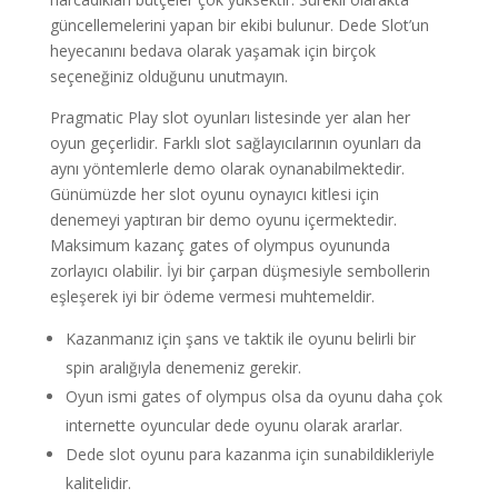
güncellemelerini yapan bir ekibi bulunur. Dede Slot’un
heyecanını bedava olarak yaşamak için birçok
seçeneğiniz olduğunu unutmayın.
Pragmatic Play slot oyunları listesinde yer alan her
oyun geçerlidir. Farklı slot sağlayıcılarının oyunları da
aynı yöntemlerle demo olarak oynanabilmektedir.
Günümüzde her slot oyunu oynayıcı kitlesi için
denemeyi yaptıran bir demo oyunu içermektedir.
Maksimum kazanç gates of olympus oyununda
zorlayıcı olabilir. İyi bir çarpan düşmesiyle sembollerin
eşleşerek iyi bir ödeme vermesi muhtemeldir.
Kazanmanız için şans ve taktik ile oyunu belirli bir
spin aralığıyla denemeniz gerekir.
Oyun ismi gates of olympus olsa da oyunu daha çok
internette oyuncular dede oyunu olarak ararlar.
Dede slot oyunu para kazanma için sunabildikleriyle
kalitelidir.