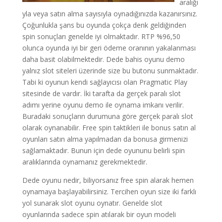
aralığı
yla veya satın alma sayısıyla oynadığınızda kazanırsınız.
Çoğunlukla şans bu oyunda çokça denk geldiğinden
spin sonuçları genelde iyi olmaktadır. RTP %96,50
olunca oyunda iyi bir geri ödeme oranının yakalanması
daha basit olabilmektedir. Dede bahis oyunu demo
yalnız slot siteleri üzerinde size bu butonu sunmaktadır.
Tabi ki oyunun kendi sağlayıcısı olan Pragmatic Play
sitesinde de vardır. İki tarafta da gerçek paralı slot
adımı yerine oyunu demo ile oynama imkanı verilir.
Buradaki sonuçların durumuna göre gerçek paralı slot
olarak oynanabilir. Free spin taktikleri ile bonus satın al
oyunları satın alma yapılmadan da bonusa girmenizi
sağlamaktadır. Bunun için dede oyununu belirli spin
aralıklarında oynamanız gerekmektedir.
Dede oyunu nedir, biliyorsanız free spin alarak hemen
oynamaya başlayabilirsiniz. Tercihen oyun size iki farklı
yol sunarak slot oyunu oynatır. Genelde slot
oyunlarında sadece spin atılarak bir oyun modeli