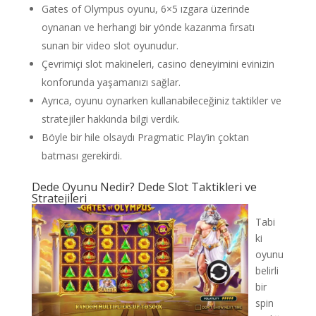
Gates of Olympus oyunu, 6×5 ızgara üzerinde
oynanan ve herhangi bir yönde kazanma fırsatı
sunan bir video slot oyunudur.
Çevrimiçi slot makineleri, casino deneyimini evinizin
konforunda yaşamanızı sağlar.
Ayrıca, oyunu oynarken kullanabileceğiniz taktikler ve
stratejiler hakkında bilgi verdik.
Böyle bir hile olsaydı Pragmatic Play’in çoktan
batması gerekirdi.
Dede Oyunu Nedir? Dede Slot Taktikleri ve
Stratejileri
Tabi
ki
oyunu
belirli
bir
spin